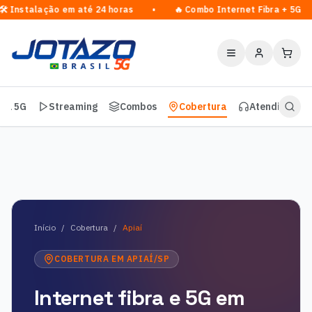
🛠️ Instalação em até 24 horas • 🔥 Combo Internet Fibra
vel 5G
Streaming
Combos
Cobertura
Atendimento
A Jotazo Telecom oferece internet fibra óptica de até 1 G
Início
/
Cobertura
/
Apiaí
COBERTURA EM
APIAÍ
/
SP
Internet fibra e 5G em