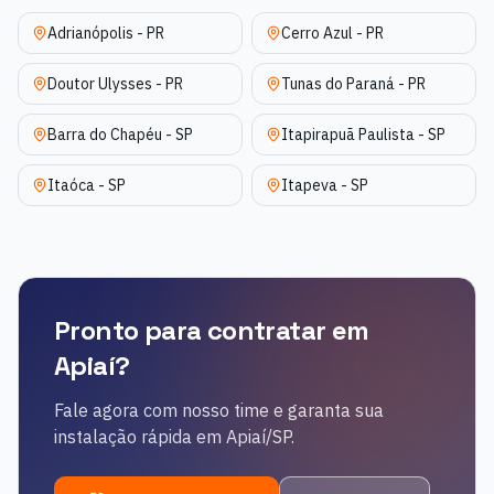
Adrianópolis
-
PR
Cerro Azul
-
PR
Doutor Ulysses
-
PR
Tunas do Paraná
-
PR
Barra do Chapéu
-
SP
Itapirapuã Paulista
-
SP
Itaóca
-
SP
Itapeva
-
SP
Pronto para contratar em
Apiaí
?
Fale agora com nosso time e garanta sua
instalação rápida em
Apiaí
/
SP
.