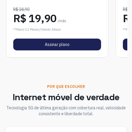
R$ 24,90
R$ 4
R$ 19,90
R
/mês
**Plano 12 Meses/Cliente Jotazo
**Plan
Assinar plano
POR QUE ESCOLHER
Internet móvel de verdade
Tecnologia 5G de última geração com cobertura real, velocidade
consistente e liberdade total.