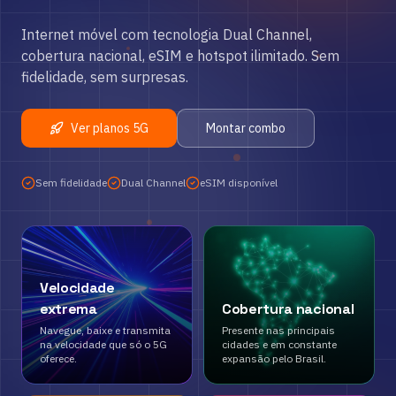
Internet móvel com tecnologia Dual Channel,
cobertura nacional, eSIM e hotspot ilimitado. Sem
fidelidade, sem surpresas.
Ver planos 5G
Montar combo
Sem fidelidade
Dual Channel
eSIM disponível
Velocidade
extrema
Cobertura nacional
Navegue, baixe e transmita
Presente nas principais
na velocidade que só o 5G
cidades e em constante
oferece.
expansão pelo Brasil.