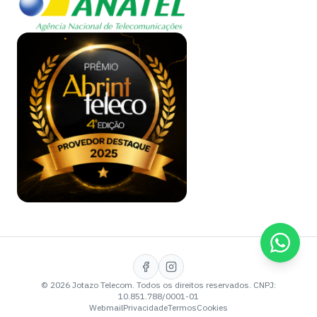
Falar 
©
2026
Jotazo Telecom
. Todos os direitos reservados. CNPJ:
10.851.788/0001-01
Webmail
Privacidade
Termos
Cookies