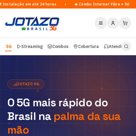
️ Instalação em até 24 horas • 🔥 Combo Internet Fibra 
vel 5G
Streaming
Combos
Cobertura
Atendimento
A Jotazo Telecom oferece chip de internet móvel 5G com cobe
JOTAZO 5G
O 5G mais rápido do
Brasil na
palma da sua
mão