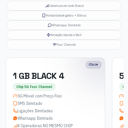
Cobertura em todo Brasil
Portabilidade grátis + Bônus
Whatsapp Ilimitado
Ativação rápida e fácil
Four Channel
SIM
1 GB BLACK 4
5 
Chip 5G four Channel
Chi
5G Móvel com Preço Fixo
5G
SMS Ilimitado
SM
Ligações Ilimitadas
Li
Whatsapp Ilimitado
Wh
4 Operadoras NO MESMO CHIP
4 