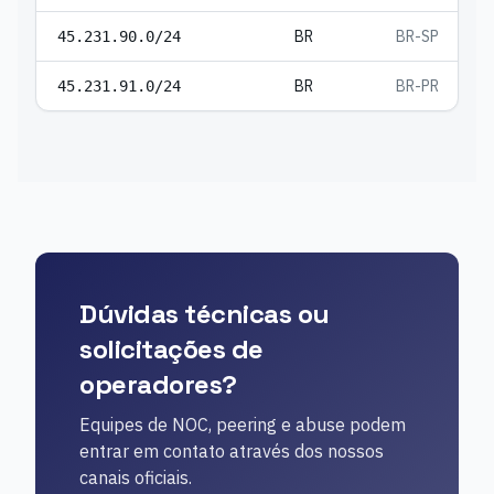
BR
BR-SP
45.231.90.0/24
BR
BR-PR
45.231.91.0/24
Dúvidas técnicas ou
solicitações de
operadores?
Equipes de NOC, peering e abuse podem
entrar em contato através dos nossos
canais oficiais.