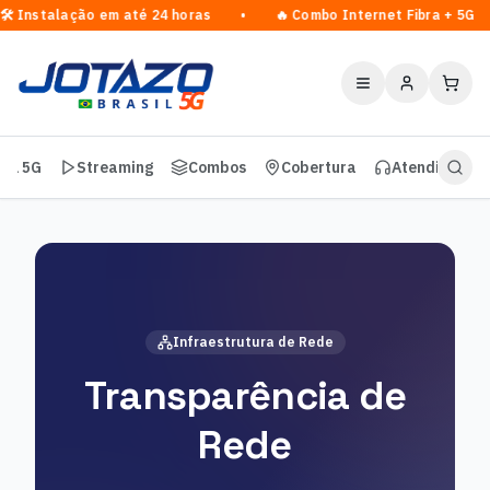
🛠️ Instalação em até 24 horas • 🔥 Combo Internet Fibr
vel 5G
Streaming
Combos
Cobertura
Atendimento
Infraestrutura de Rede
Transparência de
Rede