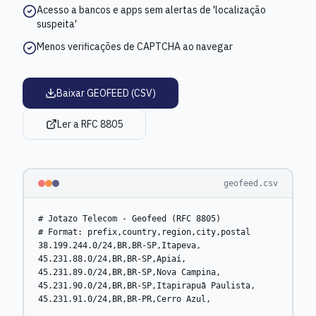
Acesso a bancos e apps sem alertas de 'localização
suspeita'
Menos verificações de CAPTCHA ao navegar
Baixar GEOFEED (CSV)
Ler a RFC 8805
geofeed.csv
# Jotazo Telecom - Geofeed (RFC 8805)

# Format: prefix,country,region,city,postal

38.199.244.0/24,BR,BR-SP,Itapeva,

45.231.88.0/24,BR,BR-SP,Apiaí,

45.231.89.0/24,BR,BR-SP,Nova Campina,

45.231.90.0/24,BR,BR-SP,Itapirapuã Paulista,
